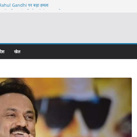
ahul Gandhi पर बड़ा हमला
त्र में कथित अवैध निर्माण को लेकर बड़ा विवाद
कॉलोनी विवाद में चार पर एफआईआर, कोर्ट के आदेश के
titution के खिलाफ
igh Command से Meeting ने बढ़ाया सस्पेंस
देश
खेल