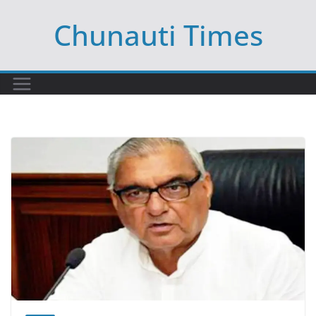
Skip
Chunauti Times
to
content