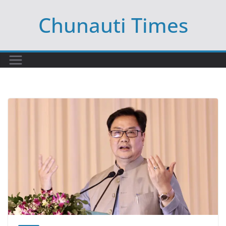
Skip
Chunauti Times
to
content