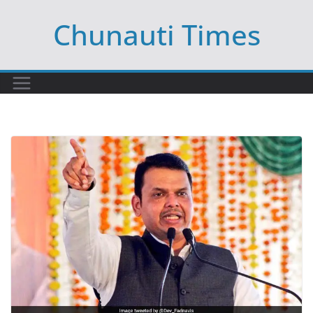
Skip
Chunauti Times
to
content