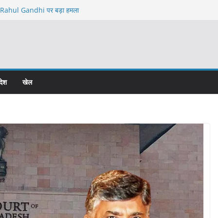
Rahul Gandhi पर बड़ा हमला
ेत्र में कथित अवैध निर्माण को लेकर बड़ा विवाद
 कॉलोनी विवाद में चार पर एफआईआर, कोर्ट के आदेश के
stitution के खिलाफ
igh Command से Meeting ने बढ़ाया सस्पेंस
देश
खेल