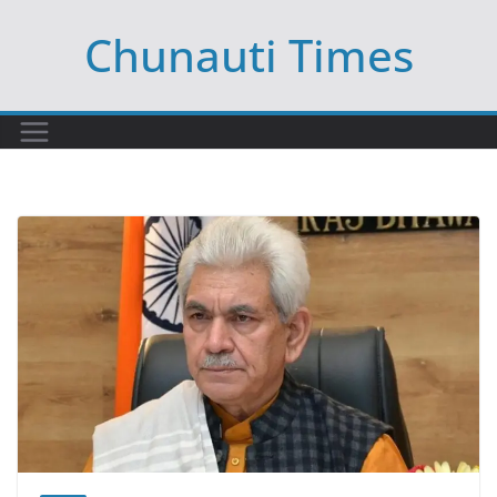
Skip
Chunauti Times
to
content