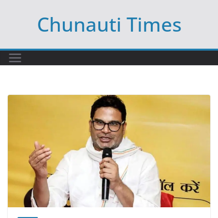
Skip
Chunauti Times
to
content