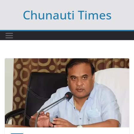
Skip
Chunauti Times
to
content