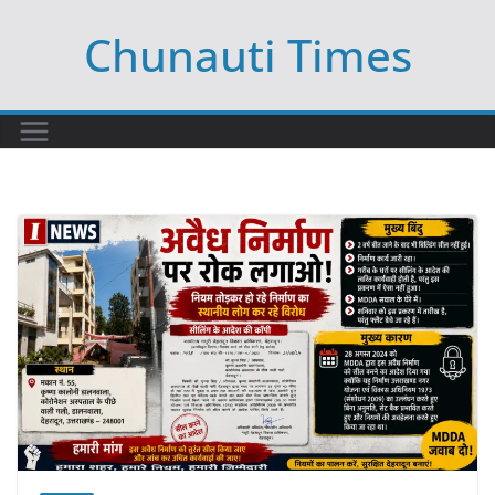
Skip
Chunauti Times
to
content