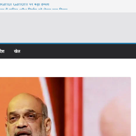
Rahul Gandhi पर बड़ा हमला
ेत्र में कथित अवैध निर्माण को लेकर बड़ा विवाद
 कॉलोनी विवाद में चार पर एफआईआर, कोर्ट के आदेश के
stitution के खिलाफ
igh Command से Meeting ने बढ़ाया सस्पेंस
देश
खेल