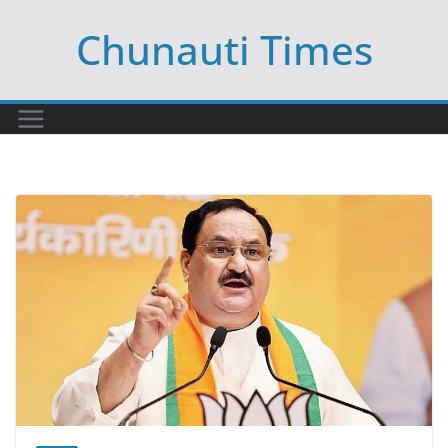
Skip
Chunauti Times
to
content