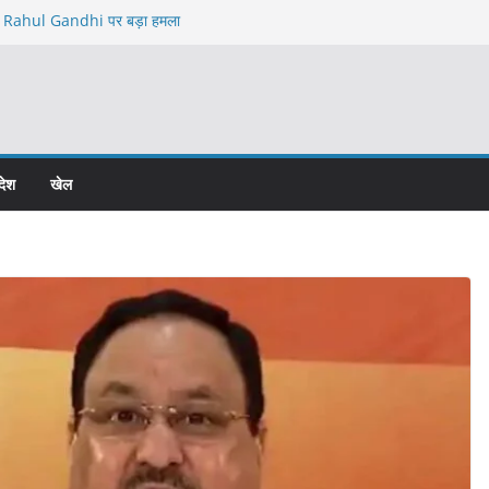
Rahul Gandhi पर बड़ा हमला
षेत्र में कथित अवैध निर्माण को लेकर बड़ा विवाद
 कॉलोनी विवाद में चार पर एफआईआर, कोर्ट के आदेश के
nstitution के खिलाफ
High Command से Meeting ने बढ़ाया सस्पेंस
देश
खेल