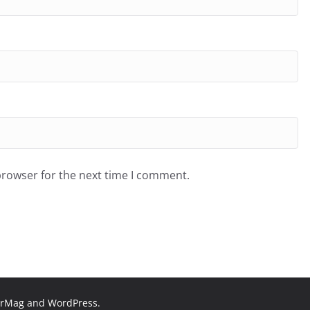
browser for the next time I comment.
orMag
and
WordPress
.