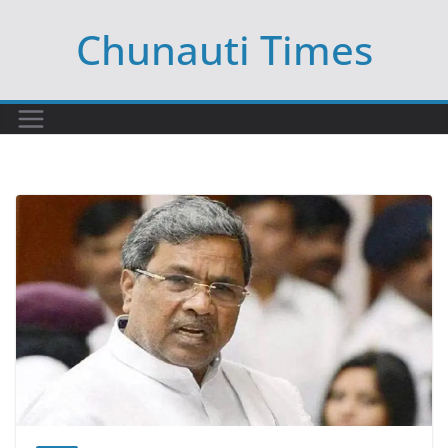
Skip
Chunauti Times
to
content