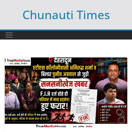
Skip
Chunauti Times
to
content