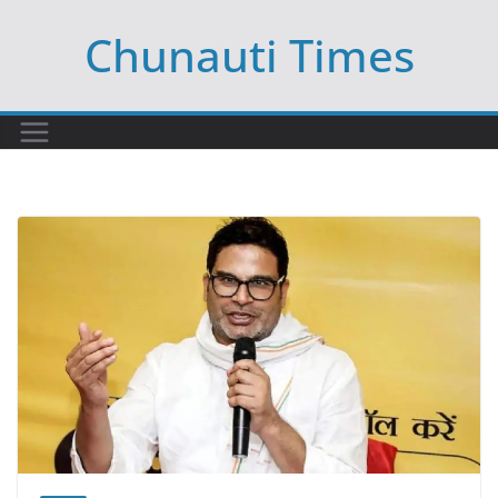
Skip
Chunauti Times
to
content