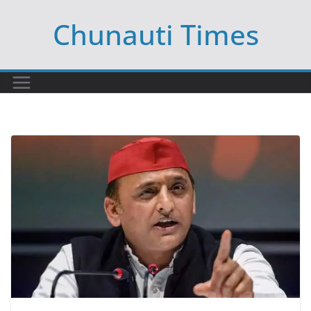
Skip
Chunauti Times
to
content